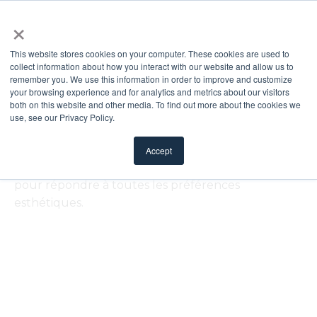
×
This website stores cookies on your computer. These cookies are used to
collect information about how you interact with our website and allow us to
remember you. We use this information in order to improve and customize
Fenêtres de porte
your browsing experience and for analytics and metrics about our visitors
both on this website and other media. To find out more about the cookies we
use, see our Privacy Policy.
ODL propose une sélection variée de styles de
fenêtres de porte — décoratives, transparentes,
Accept
haute intimité, texturées, à croisillons et autres —
pour répondre à toutes les préférences
esthétiques.
FILTRER
AFFICHER PLUS DE RÉSULTATS