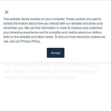
×
This website stores cookies on your computer. These cookies are used to
collect information about how you interact with our website and allow us to
LE STYLE, À VOTRE PORTE
remember you. We use this information in order to improve and customize
your browsing experience and for analytics and metrics about our visitors
Portes
both on this website and other media. To find out more about the cookies we
use, see our Privacy Policy.
La qualité de l’artisanat, la durabilité et la
Accept
conception novatrice sont les traits caractéristiques
de notre vaste sélection de portes d’extérieur.
Exprimez votre individualité avec des styles qui
remettent en question le statu quo.
FILTRER