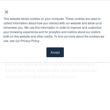
×
This website stores cookies on your computer. These cookies are used to
collect information about how you interact with our website and allow us to
LE STYLE, À VOTRE PORTE
remember you. We use this information in order to improve and customize
your browsing experience and for analytics and metrics about our visitors
Portes
both on this website and other media. To find out more about the cookies we
use, see our Privacy Policy.
La qualité de l’artisanat, la durabilité et la
Accept
conception novatrice sont les traits caractéristiques
de notre vaste sélection de portes d’extérieur.
Exprimez votre individualité avec des styles qui
remettent en question le statu quo.
FILTRER