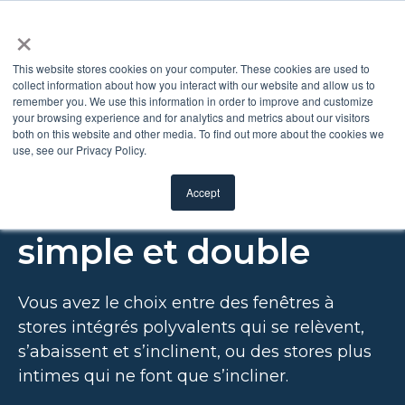
×
This website stores cookies on your computer. These cookies are used to
collect information about how you interact with our website and allow us to
remember you. We use this information in order to improve and customize
Fenêtres avec stores
your browsing experience and for analytics and metrics about our visitors
both on this website and other media. To find out more about the cookies we
use, see our Privacy Policy.
intégrés pour
Accept
fenêtres à guillotine
simple et double
Vous avez le choix entre des fenêtres à
stores intégrés polyvalents qui se relèvent,
s’abaissent et s’inclinent, ou des stores plus
intimes qui ne font que s’incliner.