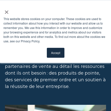
×
This website stores cookies on your computer. These cookies are used to
collect information about how you interact with our website and allow us to
remember you. We use this information in order to improve and customize
DÉTAILLANTS ET
your browsing experience and for analytics and metrics about our visitors
both on this website and other media. To find out more about the cookies we
use, see our Privacy Policy.
DISTRIBUTEURS
Accept
ODL fournit à ses détaillants et à ses
partenaires de vente au détail les ressources
dont ils ont besoin : des produits de pointe,
des services de premier ordre et un soutien à
la réussite de leur entreprise.