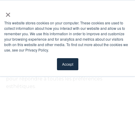
×
This website stores cookies on your computer. These cookies are used to
collect information about how you interact with our website and allow us to
remember you. We use this information in order to improve and customize
Fenêtres de porte
your browsing experience and for analytics and metrics about our visitors
both on this website and other media. To find out more about the cookies we
use, see our Privacy Policy.
ODL propose une sélection variée de styles de
fenêtres de porte — décoratives, transparentes,
Accept
haute intimité, texturées, à croisillons et autres —
pour répondre à toutes les préférences
esthétiques.
FILTRER
AFFICHER PLUS DE RÉSULTATS