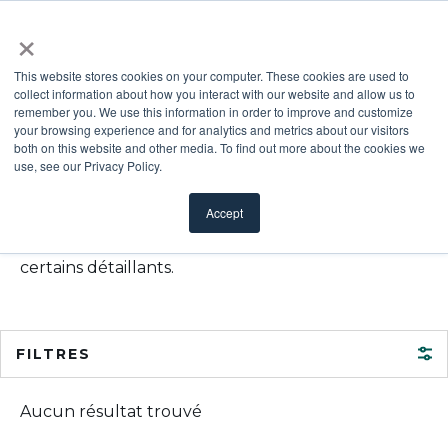
×
This website stores cookies on your computer. These cookies are used to
collect information about how you interact with our website and allow us to
remember you. We use this information in order to improve and customize
Où acheter
your browsing experience and for analytics and metrics about our visitors
both on this website and other media. To find out more about the cookies we
use, see our Privacy Policy.
Trouvez les revendeurs et les distributeurs de
Accept
produits ODL les plus près de chez vous, ou
procurez-vous nos produits en ligne auprès de
certains détaillants.
FILTRES
Aucun résultat trouvé