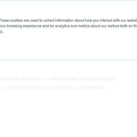
These cookies are used to collect information about how you interact with our webs
Show submenu for Produits
Show submenu for Insp
Sho
Produits
Inspiration
Ressources
our browsing experience and for analytics and metrics about our visitors both on th
y.
fenêtres de porte — décoratives, transparentes,
res — pour répondre à toutes les préférences