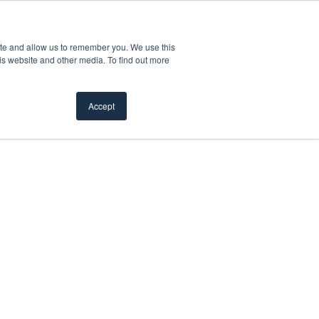
Assistance à la clientèle
Rappel de produits
Où acheter
ite and allow us to remember you. We use this
iration
w submenu for Ressources
Show submenu for Professionnels
Show submen
Professionnels
À propos de nous
is website and other media. To find out more
Accept