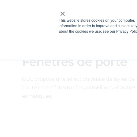
×
This website stores cookies on your computer. 
information in order to improve and customize y
about the cookies we use, see our Privacy Polic
Fenêtres de porte
ODL propose une sélection variée de styles de 
haute intimité, texturées, à croisillons et aut
esthétiques.