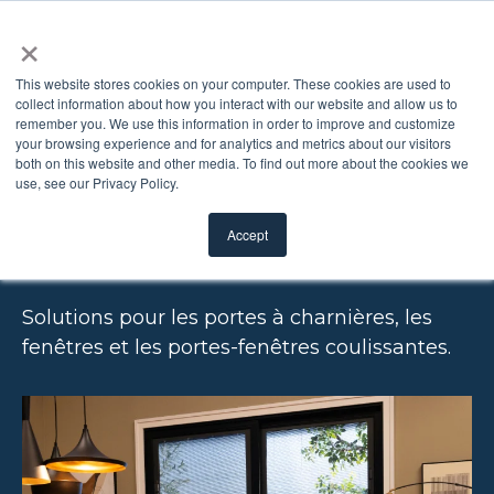
×
This website stores cookies on your computer. These cookies are used to
collect information about how you interact with our website and allow us to
remember you. We use this information in order to improve and customize
U
TILISATION DES
your browsing experience and for analytics and metrics about our visitors
both on this website and other media. To find out more about the cookies we
use, see our Privacy Policy.
FENÊTRES AVEC
Accept
STORES INTÉGRÉS
Solutions pour les portes à charnières, les
fenêtres et les portes-fenêtres coulissantes.