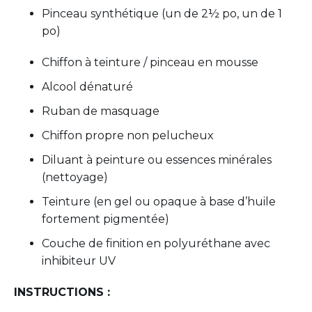
Pinceau synthétique (un de 2½ po, un de 1
po)
Chiffon à
teinture
/
pinceau
en
mousse
Alcool dénaturé
Ruban de masquage
Chiffon propre non pelucheux
Diluant à peinture ou essences minérales
(nettoyage)
Teinture
(
en
gel
ou
opaque à base
d’huile
fortement
pigmentée
)
Couche de
finition
en
polyuréthane
avec
inhibiteur
UV
INSTRUCTIONS :