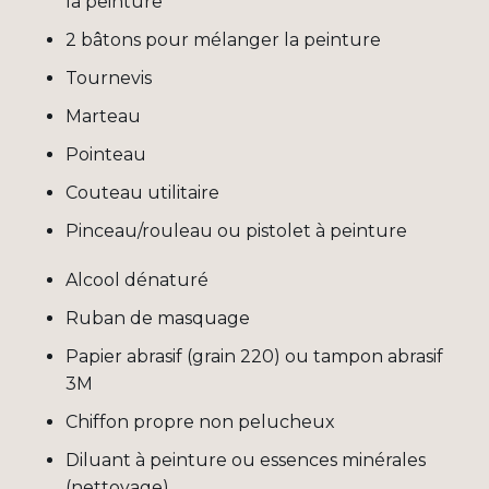
la peinture
2
bâtons
pour mélanger la peinture
Tournevis
Marteau
Pointeau
Couteau utilitaire
Pinceau/rouleau ou pistolet à peinture
Alcool dénaturé
Ruban de masquage
Papier
abrasif
(grain 220)
ou
tampon
abrasif
3M
Chiffon propre non pelucheux
Diluant
à
peinture ou
essences
minérales
(
nettoyage
)